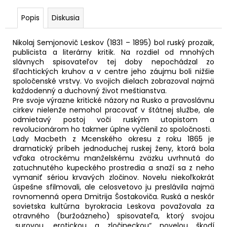
č
a
Popis
Diskusia
m
e
Nikolaj Semjonovič Leskov (1831 – 1895) bol ruský prozaik,
publicista a literárny kritik. Na rozdiel od mnohých
slávnych spisovateľov tej doby nepochádzal zo
KEEFMAN
šľachtických kruhov a v centre jeho záujmu boli nižšie
6,29
spoločenské vrstvy. Vo svojich dielach zobrazoval najmä
€
každodenný a duchovný život meštianstva.
Pôvodne:
Pre svoje výrazne kritické názory na Rusko a pravoslávnu
8,99
cirkev nielenže nemohol pracovať v štátnej službe, ale
€
odmietavý postoj voči ruským utopistom a
revolucionárom ho takmer úplne vyčlenil zo spoločnosti.
Lady Macbeth z Mcenského okresu z roku 1865 je
dramatický príbeh jednoduchej ruskej ženy, ktorá bola
vďaka otrockému manželskému zväzku uvrhnutá do
zatuchnutého kupeckého prostredia a snaží sa z neho
vymaniť sériou krvavých zločinov. Novelu niekoľkokrát
úspešne sfilmovali, ale celosvetovo ju preslávila najmä
rovnomenná opera Dmitrija Šostakoviča. Ruská a neskôr
sovietska kultúrna byrokracia Leskova považovala za
otravného (buržoázneho) spisovateľa, ktorý svojou
„surovou, erotickou a zločineckou“ novelou škodí