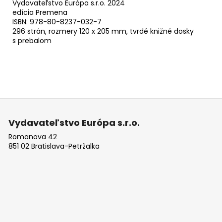
Vydavateľstvo Európa s.r.o. 2024
edícia Premena
ISBN: 978-80-8237-032-7
296 strán, rozmery 120 x 205 mm, tvrdé knižné dosky
s prebalom
Z
á
Vydavateľstvo Európa s.r.o.
p
Romanova 42
ä
851 02 Bratislava-Petržalka
t
i
e