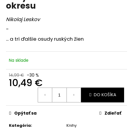
je
okresu
á
5,0
z
j
5
Nikolaj Leskov
s
hviezdičiek.
-
ť
?
... a tri ďalšie osudy ruských žien
Na sklade
HĽADAŤ
14,99 €
–30 %
10,49 €
Jednotková
O
DO KOŠÍKA
cena:
d
p
Opýtať sa
Zdieľať
o
r
Kategória
:
Knihy
ú