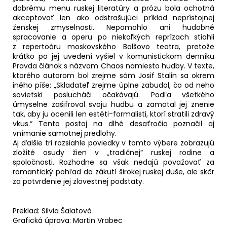
dobrému menu ruskej literatúry a prózu bola ochotná
akceptovať len ako odstrašujúci príklad neprístojnej
ženskej zmyselnosti. Nepomohlo ani hudobné
spracovanie a operu po niekoľkých reprízach stiahli
z repertoáru moskovského Bolšovo teatra, pretože
krátko po jej uvedení vyšiel v komunistickom denníku
Pravda článok s názvom Chaos namiesto hudby. V texte,
ktorého autorom bol zrejme sám Josif Stalin sa okrem
iného píše: „Skladateľ zrejme úplne zabudol, čo od neho
sovietski poslucháči očakávajú. Podľa všetkého
úmyselne zašifroval svoju hudbu a zamotal jej znenie
tak, aby ju ocenili len estéti-formalisti, ktorí stratili zdravý
vkus.“ Tento postoj na dlhé desaťročia poznačil aj
vnímanie samotnej predlohy.
Aj ďalšie tri rozsiahle poviedky v tomto výbere zobrazujú
zložité osudy žien v „tradičnej“ ruskej rodine a
spoločnosti. Rozhodne sa však nedajú považovať za
romantický pohľad do zákutí širokej ruskej duše, ale skôr
za potvrdenie jej zlovestnej podstaty.
Preklad: Silvia Šalatová
Grafická úprava: Martin Vrabec