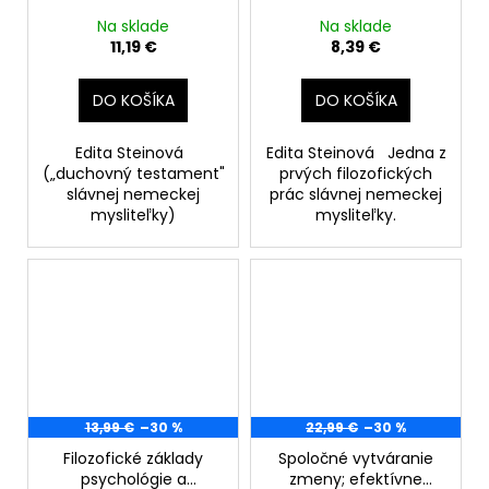
Na sklade
Na sklade
11,19 €
8,39 €
DO KOŠÍKA
DO KOŠÍKA
Edita Steinová
Edita Steinová Jedna z
(„duchovný testament"
prvých filozofických
slávnej nemeckej
prác slávnej nemeckej
mysliteľky)
mysliteľky.
13,99 €
–30 %
22,99 €
–30 %
Filozofické základy
Spoločné vytváranie
psychológie a
zmeny; efektívne