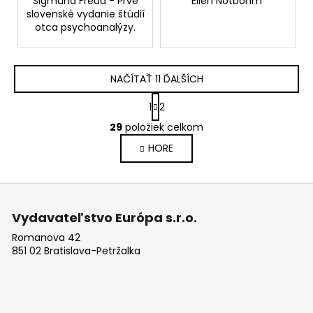
Sigmund Freud - Prvé
Ellen Notbohm
slovenské vydanie štúdií
otca psychoanalýzy.
NAČÍTAŤ 11 ĎALŠÍCH
S
1
2
t
O
r
29
položiek celkom
v
á
HORE
l
n
k
á
o
d
Z
v
a
a
á
c
Vydavateľstvo Európa s.r.o.
n
p
i
i
Romanova 42
e
ä
e
851 02 Bratislava-Petržalka
p
t
r
i
v
e
k