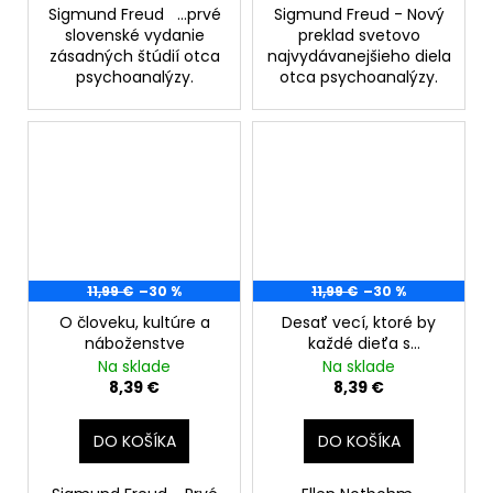
Sigmund Freud ...prvé
Sigmund Freud - Nový
slovenské vydanie
preklad svetovo
zásadných štúdií otca
najvydávanejšieho diela
psychoanalýzy.
otca psychoanalýzy.
11,99 €
–30 %
11,99 €
–30 %
O človeku, kultúre a
Desať vecí, ktoré by
náboženstve
každé dieťa s
autizmom chcelo, aby
Na sklade
Na sklade
ste vedeli (Rozšírené a
8,39 €
8,39 €
aktualizované vydanie
celosvetového
DO KOŠÍKA
DO KOŠÍKA
bestselleru)