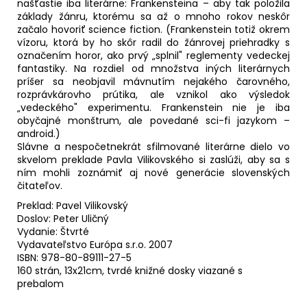
našťastie iba literárne: Frankensteina – aby tak položila
základy žánru, ktorému sa až o mnoho rokov neskôr
začalo hovoriť science fiction. (Frankenstein totiž okrem
vízoru, ktorá by ho skôr radil do žánrovej priehradky s
označením horor, ako prvý „splnil" reglementy vedeckej
fantastiky. Na rozdiel od množstva iných literárnych
príšer sa neobjavil mávnutím nejakého čarovného,
rozprávkárovho prútika, ale vznikol ako výsledok
„vedeckého" experimentu. Frankenstein nie je iba
obyčajné monštrum, ale povedané sci-fi jazykom –
android.)
Slávne a nespočetnekrát sfilmované literárne dielo vo
skvelom preklade Pavla Vilikovského si zaslúži, aby sa s
ním mohli zoznámiť aj nové generácie slovenských
čitateľov.
Preklad: Pavel Vilikovský
Doslov: Peter Uličný
Vydanie: Štvrté
Vydavateľstvo Európa s.r.o. 2007
ISBN: 978-80-89111-27-5
160 strán, 13x21cm, tvrdé knižné dosky viazané s
prebalom