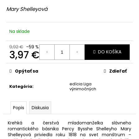
č
z
a
5
Mary Shelleyová
hviezdičiek.
m
e
Na sklade
NAPOLEON
Z NOTTING
9,92 €
–59 %
HILLU
3,97 €
DO KOŠÍKA
11,19
Jednotková
€
cena:
Pôvodne:
Opýtať sa
Zdieľať
15,99
€
edícia Liga
Kategória
:
výnimočných
Popis
Diskusia
Krehká a čerstvá mladomanželka slávneho
romantického básnika Percy Bysshe Shelleyho Mary
Shelleyová priviedla roku 1818 na svet monštrum –