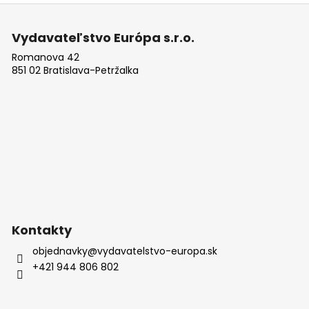
Z
á
Vydavateľstvo Európa s.r.o.
p
Romanova 42
ä
851 02 Bratislava-Petržalka
t
i
e
Kontakty
objednavky
@
vydavatelstvo-europa.sk
+421 944 806 802