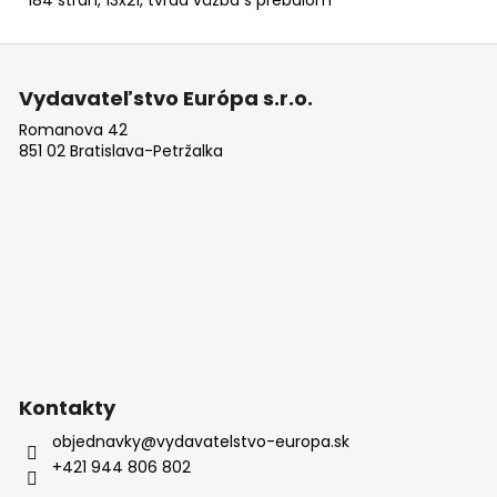
Z
á
Vydavateľstvo Európa s.r.o.
p
Romanova 42
ä
851 02 Bratislava-Petržalka
t
i
e
Kontakty
objednavky
@
vydavatelstvo-europa.sk
+421 944 806 802