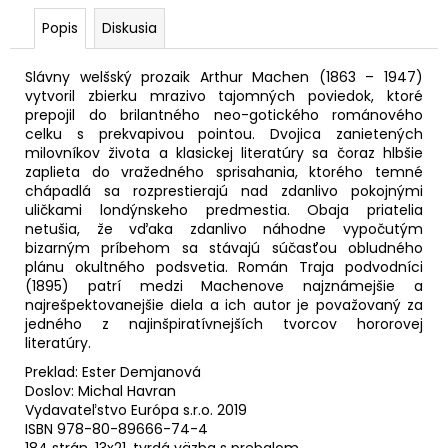
č
a
Popis
Diskusia
m
e
Slávny welšský prozaik Arthur Machen (1863 – 1947)
vytvoril zbierku mrazivo tajomných poviedok, ktoré
prepojil do brilantného neo-gotického románového
PROBLÉM
celku s prekvapivou pointou. Dvojica zanietených
VCÍTENIA
milovníkov života a klasickej literatúry sa čoraz hlbšie
8,39
zaplieta do vražedného sprisahania, ktorého temné
€
chápadlá sa rozprestierajú nad zdanlivo pokojnými
Pôvodne:
uličkami londýnskeho predmestia. Obaja priatelia
11,99
netušia, že vďaka zdanlivo náhodne vypočutým
€
bizarným príbehom sa stávajú súčasťou obludného
plánu okultného podsvetia. Román Traja podvodníci
(1895) patrí medzi Machenove najznámejšie a
najrešpektovanejšie diela a ich autor je považovaný za
jedného z najinšpiratívnejších tvorcov hororovej
literatúry.
Preklad: Ester Demjanová
Doslov: Michal Havran
Vydavateľstvo Európa s.r.o. 2019
ISBN 978-80-89666-74-4
184 strán, 13x21, tvrdá väzba s prebalom