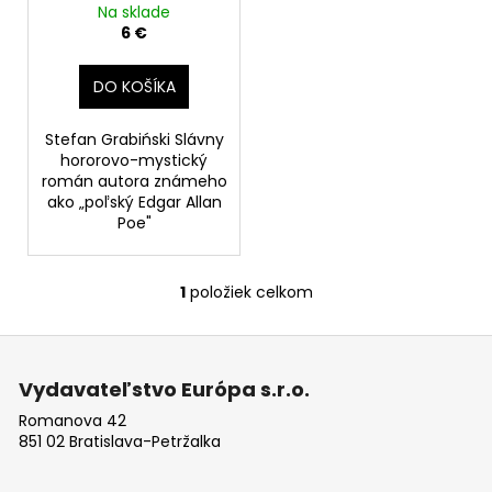
č
Na sklade
a
6 €
m
e
DO KOŠÍKA
KEEFMAN
Stefan Grabiński Slávny
hororovo-mystický
6,29
román autora známeho
€
ako „poľský Edgar Allan
Pôvodne:
Poe"
8,99
€
1
položiek celkom
O
v
Z
l
á
á
Vydavateľstvo Európa s.r.o.
d
p
a
Romanova 42
ä
851 02 Bratislava-Petržalka
c
t
i
i