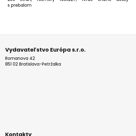
s prebalom
Z
á
Vydavateľstvo Európa s.r.o.
p
Romanova 42
ä
851 02 Bratislava-Petržalka
t
i
e
Kontakty