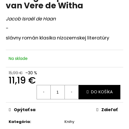
je
van Vere de Witha
á
0,0
z
j
5
Jacob Israël de Haan
s
hviezdičiek.
-
ť
?
slávny román klasika nizozemskej literatúry
Na sklade
HĽADAŤ
15,99 €
–30 %
11,19 €
Jednotková
O
DO KOŠÍKA
cena:
d
p
Opýtať sa
Zdieľať
o
r
Kategória
:
Knihy
ú