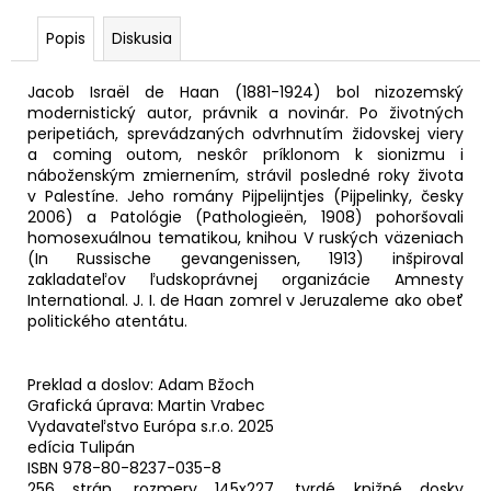
č
a
Popis
Diskusia
m
e
Jacob Israël de Haan (1881-1924) bol nizozemský
modernistický autor, právnik a novinár. Po životných
peripetiách, sprevádzaných odvrhnutím židovskej viery
SNY
a coming outom, neskôr príklonom k sionizmu i
MÁRIE
náboženským zmiernením, strávil posledné roky života
DUNINOVEJ
v Palestíne. Jeho romány Pijpelijntjes (Pijpelinky, česky
8,39
2006) a Patológie (Pathologieën, 1908) pohoršovali
€
homosexuálnou tematikou, knihou V ruských väzeniach
Pôvodne:
(In Russische gevangenissen, 1913) inšpiroval
11,99
zakladateľov ľudskoprávnej organizácie Amnesty
€
International. J. I. de Haan zomrel v Jeruzaleme ako obeť
politického atentátu.
Preklad a doslov: Adam Bžoch
Grafická úprava: Martin Vrabec
Vydavateľstvo Európa s.r.o. 2025
edícia Tulipán
ISBN 978-80-8237-035-8
256 strán, rozmery 145x227, tvrdé knižné dosky