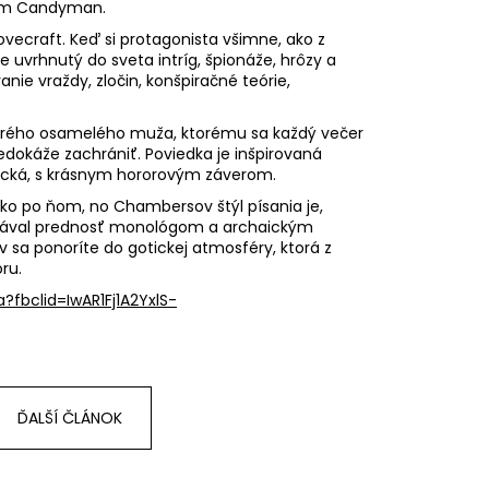
film Candyman.
Lovecraft. Keď si protagonista všimne, ako z
je uvrhnutý do sveta intríg, špionáže, hrôzy a
nie vraždy, zločin, konšpiračné teórie,
tarého osamelého muža, ktorému sa každý večer
nedokáže zachrániť. Poviedka je inšpirovaná
gická, s krásnym hororovým záverom.
ko po ňom, no Chambersov štýl písania je,
rý dával prednosť monológom a archaickým
 sa ponoríte do gotickej atmosféry, ktorá z
ru.
?fbclid=IwAR1Fj1A2YxlS-
ĎALŠÍ ČLÁNOK