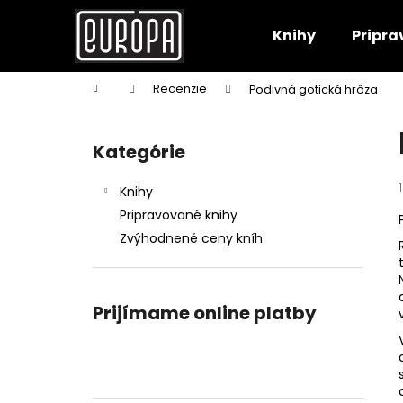
K
Prejsť
na
o
Knihy
Pripra
obsah
Späť
Späť
š
do
do
í
Domov
Recenzie
Podivná gotická hrôza
k
obchodu
obchodu
B
o
Kategórie
Preskočiť
č
kategórie
n
Knihy
ý
Pripravované knihy
p
Zvýhodnené ceny kníh
a
n
e
Prijímame online platby
l