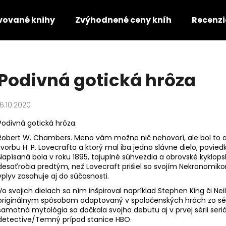
vované knihy
Zvýhodnené ceny kníh
Recenzi
Čo potrebujete nájsť?
Podivná gotická hrôza
HĽADAŤ
16.10.2020
Podivná gotická hrôza.
Odporúčame
Robert W. Chambers. Meno vám možno nič nehovorí, ale bol to au
tvorbu H. P. Lovecrafta a ktorý mal iba jedno slávne dielo, povied
Napísaná bola v roku 1895, tajuplné súhvezdia a obrovské kyklop
desaťročia predtým, než Lovecraft prišiel so svojím Nekronom
vplyv zasahuje aj do súčasnosti.
Vo svojich dielach sa ním inšpiroval napríklad Stephen King či Nei
originálnym spôsobom adaptovaný v spoločenských hrách zo séri
samotná mytológia sa dočkala svojho debutu aj v prvej sérii seri
detective/Temný prípad stanice HBO.