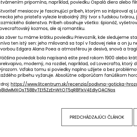
stvárnením pripomína, napríklad, poviedku Ospalá diera alebo 
Stvoriteľ mesiacov je fascinujúci príbeh, ktorým sa inšpiroval aj 
vrecka jeho priateľa vylezie kraboidný žltý tvor s ľudskou tvárou, 
kozmického šialenstva. Príbeh obsahuje všetko: špionáž, vyšetrova
lovecraftovský kozmos, ale aj romantiku.
Na záver tu máme krátku poviedku Prievozník, kde sledujeme s
sníva ten istý sen: jeho milovaná sa topí v ľadovej rieke a on ju 
tvorbou Edgara Alana Poea a atmosférou je desivá, snová a tra
Väčšina poviedok bola napísaná ešte pred rokom 1900 alebo krát
prekvapivo, moderný, na rozdiel, napríklad, od Lovecrafta, kto
výrazom. Vďaka tomu si poviedky naplno užijete a bez problémov
každého príbehu vyžaruje. Absolútne odporúčam fanúšikom horo
zdroj:
https://www.litcentrum.sk/recenzia/podivna-goticka-hroza
b8IdwIMXQsT58BvTEt5ZzEnWtOT5qR8FIxV4EdIyQACNos
PREDCHÁDZAJÚCI ČLÁNOK