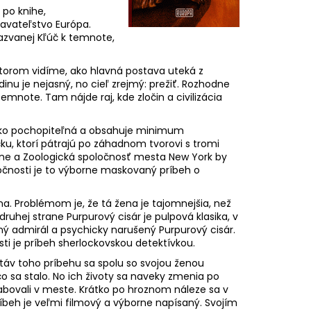
IN
 po knihe,
davateľstvo Európa.
 €
azvanej Kľúč k temnote,
 ktorom vidíme, ako hlavná postava uteká z
dinu je nejasný, no cieľ zrejmý: prežiť. Rozhodne
emnote. Tam nájde raj, kde zločin a civilizácia
 ľahko pochopiteľná a obsahuje minimum
ku, ktorí pátrajú po záhadnom tvorovi s tromi
asne a Zoologická spoločnosť mesta New York by
točnosti je to výborne maskovaný príbeh o
a. Problémom je, že tá žena je tajomnejšia, než
druhej strane Purpurový cisár je pulpová klasika, v
ný admirál a psychicky narušený Purpurový cisár.
sti je príbeh sherlockovskou detektívkou.
táv toho príbehu sa spolu so svojou ženou
o sa stalo. No ich životy sa naveky zmenia po
rabovali v meste. Krátko po hroznom náleze sa v
beh je veľmi filmový a výborne napísaný. Svojím