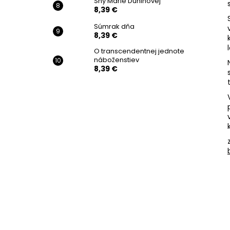
Sny Márie Duninovej
8,39 €
Súmrak dňa
8,39 €
O transcendentnej jednote
náboženstiev
8,39 €