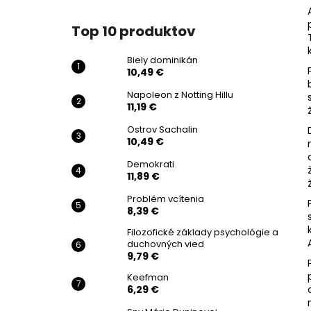
BIELY DOMINIKÁN
10,49 €
Top 10 produktov
Pôvodne:
14,99 €
Biely dominikán
10,49 €
Napoleon z Notting Hillu
11,19 €
Ostrov Sachalin
10,49 €
Demokrati
11,89 €
Problém vcítenia
8,39 €
Filozofické základy psychológie a
duchovných vied
9,79 €
Keefman
6,29 €