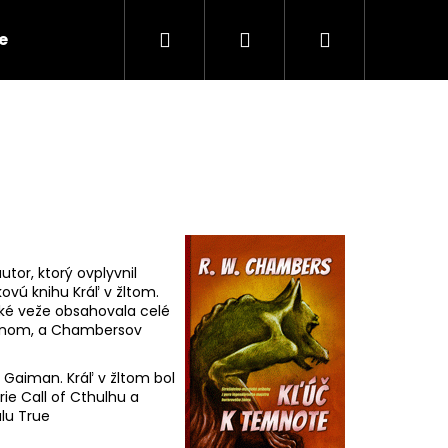
Hľadať
Prihlásenie
Nákupný
e
Kontakty
košík
tor, ktorý ovplyvnil
kovú knihu Kráľ v žltom.
ské veže obsahovala celé
ikonom, a Chambersov
l Gaiman. Kráľ v žltom bol
Nasledujúce
e Call of Cthulhu a
álu True