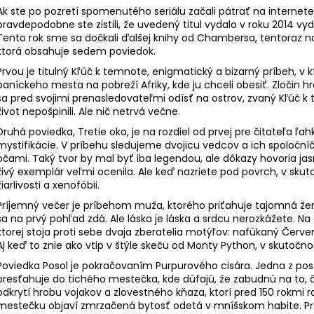
NAPOLEON Z NOTTING HILLU
OSTROV SACHAL
Ak ste po pozretí spomenutého seriálu začali pátrať na internete
11,19 €
10,49 €
pravdepodobne ste zistili, že uvedený titul vydalo v roku 2014 vy
Pôvodne:
15,99 €
Pôvodne:
14,99
Tento rok sme sa dočkali ďalšej knihy od Chambersa, tentoraz n
ktorá obsahuje sedem poviedok.
Prvou je titulný Kľúč k temnote, enigmatický a bizarný príbeh, v
baníckeho mesta na pobreží Afriky, kde ju chceli obesiť. Zločin hr
sa pred svojimi prenasledovateľmi odísť na ostrov, zvaný Kľúč k t
život nepošpinili. Ale nič netrvá večne.
Druhá poviedka, Tretie oko, je na rozdiel od prvej pre čitateľa
mystifikácie. V príbehu sledujeme dvojicu vedcov a ich spoločníč
očami. Taký tvor by mal byť iba legendou, ale dôkazy hovoria j
živý exemplár veľmi ocenila. Ale keď nazriete pod povrch, v sku
žiarlivosti a xenofóbii.
Príjemný večer je príbehom muža, ktorého priťahuje tajomná žen
sa na prvý pohľad zdá. Ale láska je láska a srdcu nerozkážete. Na 
ktorej stoja proti sebe dvaja zberatelia motýľov: nafúkaný Červe
Aj keď to znie ako vtip v štýle skeču od Monty Python, v skutočno
Poviedka Posol je pokračovaním Purpurového cisára. Jedna z pos
presťahuje do tichého mestečka, kde dúfajú, že zabudnú na to, č
odkrytí hrobu vojakov a zlovestného kňaza, ktorí pred 150 rokmi 
mestečku objaví zmrzačená bytosť odetá v mníšskom habite. Prí