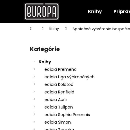
K
Prejsť
na
o
Knihy
Pripra
obsah
Späť
Späť
š
do
do
í
Domov
Knihy
Spoločné vytváranie bezpečia
k
obchodu
obchodu
B
o
Kategórie
Preskočiť
č
kategórie
n
Knihy
ý
edícia Premena
p
edícia Liga výnimočných
a
edícia Kolotoč
n
edícia Renfield
e
edícia Auris
l
edícia Tulipán
edícia Sophia Perennis
edícia Šimon
edícia Terezka