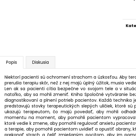
NAPOLEON Z NOTTING HILLU
OSTROV SACHAL
Jedn
cena
11,19 €
10,49 €
Pôvodne:
15,99 €
Pôvodne:
14,99
Kate
Popis
Diskusia
Niektorí pacienti sú ochromení strachom a úzkosťou. Aby te
prerušia terapiu skôr, než z nej majú úplný úžitok, musia vedi
Len ak sa pacienti cítia bezpečne vo svojom tele a v situá
natoľko, aby sa mohli zmeniť. Kniha Spoločné vytváranie bez
diagnostikovaní a plnení potrieb pacientov. Každá technika j
predstavujú stovky terapeutických slepých uličiek, ktoré sú
ukazujú terapeutom, čo majú povedať, aby mohli odhad
momentu na moment, aby pomohli pacientom vypracovať si
ktoré vedie k zmene, aby pomohli regulovať anxietu pacient
a terapie, aby pomohli pacientom uvidieť a opustiť obrany,
prekonať strach a čeliť zmiešaným pocitom, aby im pomohl