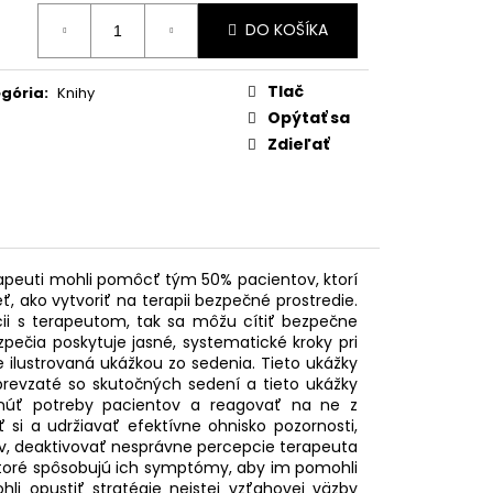
IN
otková
DO KOŠÍKA
:
 €
Tlač
gória
:
Knihy
Opýtať sa
Zdieľať
rapeuti mohli pomôcť tým 50% pacientov, ktorí
eť, ako vytvoriť na terapii bezpečné prostredie.
cii s terapeutom, tak sa môžu cítiť bezpečne
pečia poskytuje jasné, systematické kroky pri
e ilustrovaná ukážkou zo sedenia. Tieto ukážky
 prevzaté so skutočných sedení a tieto ukážky
núť potreby pacientov a reagovať na ne z
 a udržiavať efektívne ohnisko pozornosti,
ov, deaktivovať nesprávne percepcie terapeuta
 ktoré spôsobujú ich symptómy, aby im pomohli
i opustiť stratégie neistej vzťahovej väzby