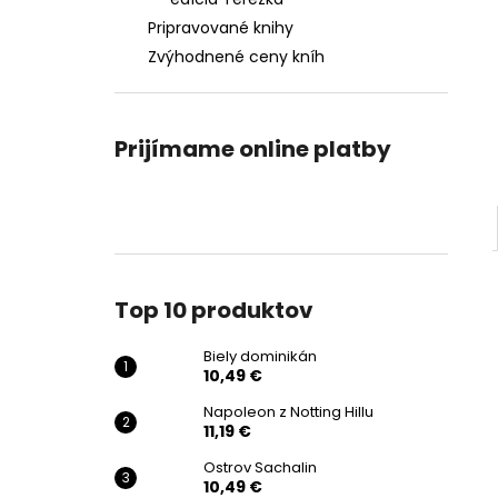
BIELY DOMINIKÁN
Pripravované knihy
10,49 €
Pôvodne:
14,99 €
Zvýhodnené ceny kníh
Prijímame online platby
Top 10 produktov
Biely dominikán
10,49 €
Napoleon z Notting Hillu
11,19 €
Ostrov Sachalin
10,49 €