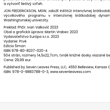
a vytvoriť liečivý vzťah.
JON FREDERICKSON, MSW, založil Inštitút intenzívnej krátko
výcvikového programu v intenzívnej krátkodobej dynami
Washingtonskej univerzity.
Preklad: PhDr. Ivan Valkovič 2023
Obal a grafická úprava: Martin Vrabec 2023
Vydavateľstvo Európa s.r.o. 2023
Vydanie: Prvé
Edícia Šimon
ISBN 978-80-8237-020-4
504 strán, rozmery 14,5x22,7cm, tvrdé knižné dosky viazané b
Cena: 29,99 eur.
Published by Seven Leaves Press, LLC, 4550 Belleview, Kansas Ci
ISBN: 978-0-9883788-0-3,
www.sevenleavess.com