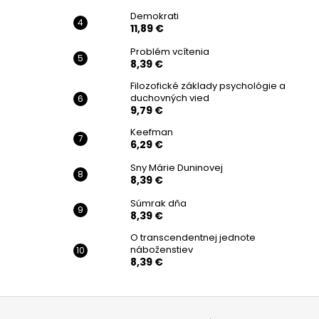
Demokrati
11,89 €
Problém vcítenia
8,39 €
Filozofické základy psychológie a
duchovných vied
9,79 €
Keefman
6,29 €
Sny Márie Duninovej
8,39 €
Súmrak dňa
8,39 €
O transcendentnej jednote
náboženstiev
8,39 €
Z