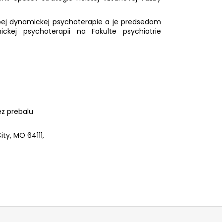
dobej dynamickej psychoterapie a je predsedom
ckej psychoterapii na Fakulte psychiatrie
ez prebalu
ty, MO 64111,