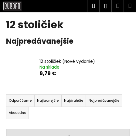
K
Prejsť
Hľadať
Náku
M
Prihlásen
na
o
obsah
Späť
Späť
košík
š
12 stoličiek
í
Č
k
Najpredávanejšie
o
p
o
12 stoličiek (Nové vydanie)
t
Na sklade
r
9,79 €
e
b
R
u
a
Odporúčame
Najlacnejšie
Najdrahšie
Najpredávanejšie
j
d
e
Abecedne
e
t
n
e
i
n