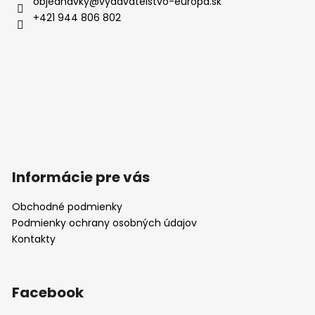
objednavky
@
vydavatelstvo-europa.sk
s
+421 944 806 802
u
Informácie pre vás
Obchodné podmienky
Podmienky ochrany osobných údajov
Kontakty
Facebook