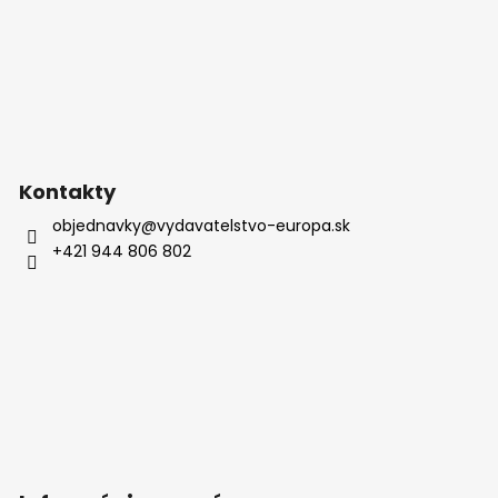
e
Kontakty
objednavky
@
vydavatelstvo-europa.sk
+421 944 806 802