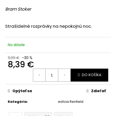
je
á
0,0
Bram Stoker
z
j
5
s
hviezdičiek.
ť
Strašidelné rozprávky na nepokojnú noc.
?
Na sklade
11,99 €
–30 %
HĽADAŤ
8,39 €
Jednotková
DO KOŠÍKA
cena:
O
d
Opýtať sa
Zdieľať
p
o
Kategória
:
edícia Renfield
r
ú