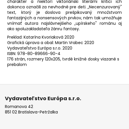
charakter a niektorí viktoriánski literárni kritici ich
dokonca označili za nevhodné pre deti. „Necenzurovaný"
text, ktorý je doslova prešpikovaný množstvom
fantazijných a nonsensových prvkov, nám tak umožňuje
vnímať autora najslávnejšieho „upírskeho" románu aj
ako spoluzakladateľa žánru fantasy.
Preklad: Katarína Kvoriaková 2020
Grafická úprava a obal: Martin Vrabec 2020
Vydavateľstvo Európa s.r.o. 2020
ISBN: 978-80-89666-90-4
176 strán, rozmery 120x205, tvrdé knižné dosky viazané s
prebalom
Z
á
Vydavateľstvo Európa s.r.o.
p
Romanova 42
ä
851 02 Bratislava-Petržalka
t
i