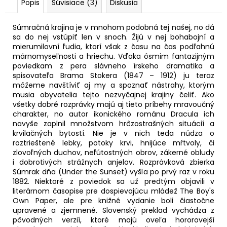
č
Popis
Súvisiace (3)
Diskusia
a
m
Súmračná krajina je v mnohom podobná tej našej, no dá
e
sa do nej vstúpiť len v snoch. Žijú v nej bohabojní a
mierumilovní ľudia, ktorí však z času na čas podľahnú
márnomyseľnosti a hriechu. Vďaka ôsmim fantazijným
BIELY
poviedkam z pera slávneho írskeho dramatika a
DOMINIKÁN
spisovateľa Brama Stokera (1847 – 1912) ju teraz
môžeme navštíviť aj my a spoznať nástrahy, ktorým
10,49
musia obyvatelia tejto nezvyčajnej krajiny čeliť. Ako
€
Pôvodne:
všetky dobré rozprávky majú aj tieto príbehy mravoučný
14,99
charakter, no autor ikonického románu Dracula ich
€
navyše zaplnil množstvom hrôzostrašných situácií a
krvilačných bytostí. Nie je v nich teda núdza o
roztrieštené lebky, potoky krvi, hnijúce mŕtvoly, či
zlovoľných duchov, neľútostných obrov, zákerné obludy
i dobrotivých strážnych anjelov. Rozprávková zbierka
Súmrak dňa (Under the Sunset) vyšla po prvý raz v roku
1882. Niektoré z poviedok sa už predtým objavili v
literárnom časopise pre dospievajúcu mládež The Boy's
Own Paper, ale pre knižné vydanie boli čiastočne
upravené a zjemnené. Slovenský preklad vychádza z
pôvodných verzií, ktoré majú oveľa hororovejší