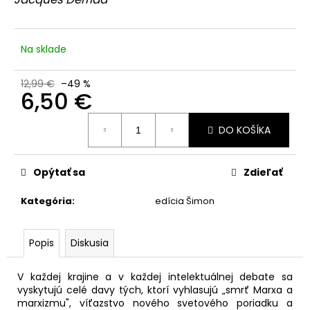
č
z
a
5
hviezdičiek.
m
e
Na sklade
12,99 €
–49 %
PROBLÉM
6,50 €
VCÍTENIA
8,39
Jednotková
€
DO KOŠÍKA
cena:
Pôvodne:
11,99
€
Opýtať sa
Zdieľať
Kategória
:
edícia Šimon
Popis
Diskusia
V každej krajine a v každej intelektuálnej debate sa
vyskytujú celé davy tých, ktorí vyhlasujú „smrť Marxa a
marxizmu", víťazstvo nového svetového poriadku a