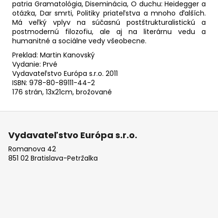
patria Gramatológia, Diseminácia, O duchu: Heidegger a
otázka, Dar smrti, Politiky priateľstva a mnoho ďalších.
Má veľký vplyv na súčasnú postštrukturalistickú a
postmodernú filozofiu, ale aj na literárnu vedu a
humanitné a sociálne vedy všeobecne.
Preklad: Martin Kanovský
Vydanie: Prvé
Vydavateľstvo Európa s.r.o. 2011
ISBN: 978-80-89111-44-2
176 strán, 13x21cm, brožované
Z
á
Vydavateľstvo Európa s.r.o.
p
Romanova 42
ä
851 02 Bratislava-Petržalka
t
i
e