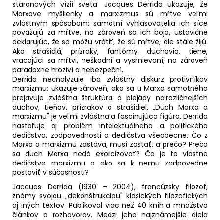
staronových vízií sveta. Jacques Derrida ukazuje, že
Marxove myšlienky a marxizmus sú mŕtve veľmi
zvláštnym spôsobom: samotní vyhlasovatelia ich síce
považujú za mŕtve, no zároveň sa ich boja, ustavične
deklarujúc, že sa môžu vrátiť, že sú mŕtve, ale stále žijú.
Ako strašidlá, prízraky, fantómy, duchovia, tiene,
vracajúci sa mŕtvi, neškodní a vysmievaní, no zároveň
paradoxne hroziví a nebezpeční.
Derrida neanalyzuje iba zvláštny diskurz protivníkov
marxizmu: ukazuje zároveň, ako sa u Marxa samotného
prejavuje zvláštna štruktúra a plejády najrozličnejších
duchov, tieňov, prízrakov a strašidiel. „Duch Marxa a
marxizmu" je veľmi zvláštna a fascinujúca figúra. Derrida
nastoľuje aj problém intelektuálneho a politického
dedičstva, zodpovednosti a dedičstva všeobecne. Čo z
Marxa a marxizmu zostáva, musí zostať, a prečo? Prečo
sa duch Marxa nedá exorcizovať? Čo je to vlastne
dedičstvo marxizmu a ako sa k nemu zodpovedne
postaviť v súčasnosti?
Jacques Derrida (1930 – 2004), francúzsky filozof,
známy svojou „dekonštrukciou" klasických filozofických
aj iných textov. Publikoval viac než 40 kníh a množstvo
článkov a rozhovorov. Medzi jeho najznámejšie diela