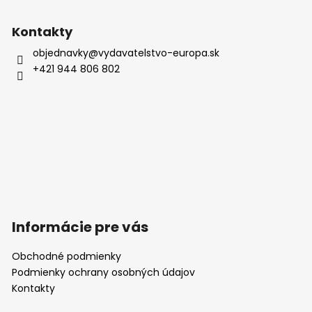
ý
p
Kontakty
i
objednavky
@
vydavatelstvo-europa.sk
s
+421 944 806 802
u
Informácie pre vás
Obchodné podmienky
Podmienky ochrany osobných údajov
Kontakty