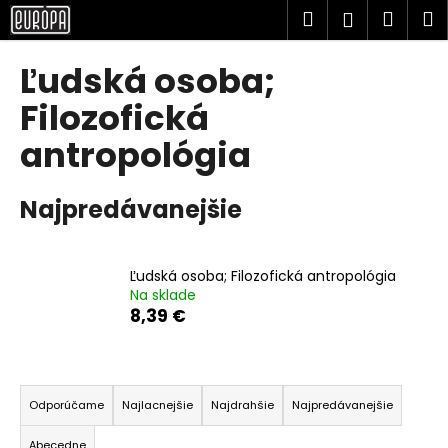
K
Prejsť
Hľadať
Náku
M
Prihlásen
na
o
obsah
Späť
Späť
košík
š
Ľudská osoba;
í
Č
Filozofická
k
o
antropológia
p
o
Najpredávanejšie
t
r
e
Ľudská osoba; Filozofická antropológia
b
Na sklade
u
8,39 €
j
e
R
t
a
Odporúčame
Najlacnejšie
Najdrahšie
Najpredávanejšie
e
d
n
Abecedne