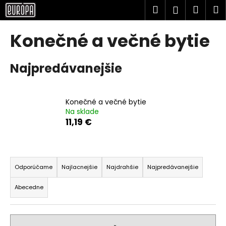
K
Prejsť
Hľadať
Náku
M
Prihlásen
na
o
obsah
Späť
Späť
košík
š
Konečné a večné bytie
í
Č
k
Najpredávanejšie
o
p
o
Konečné a večné bytie
t
Na sklade
r
11,19 €
e
b
R
u
a
Odporúčame
Najlacnejšie
Najdrahšie
Najpredávanejšie
j
d
e
Abecedne
e
t
n
e
i
n