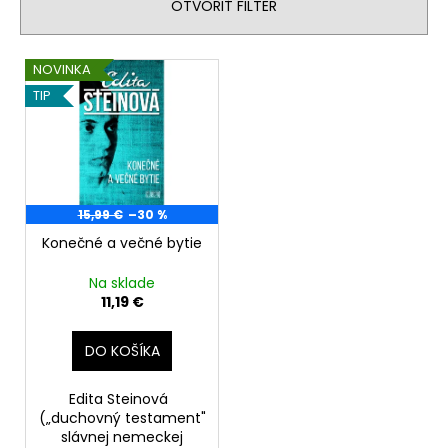
OTVORIŤ FILTER
e
á
p
j
V
r
NOVINKA
s
ý
o
TIP
ť
p
d
?
i
u
s
k
p
t
r
15,99 €
–30 %
o
HĽADAŤ
o
Konečné a večné bytie
v
d
Na sklade
u
11,19 €
O
k
d
t
DO KOŠÍKA
p
o
o
v
Edita Steinová
r
(„duchovný testament"
ú
slávnej nemeckej