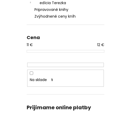
edícia Terezka
Pripravované knihy
Zvýhodnené ceny kníh
Cena
11
€
12
€
Na sklade
1
Prijímame online platby