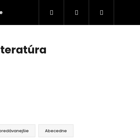
Hľadať
Prihlásenie
Nákupný
e
Kontakty
košík
iteratúra
Nasledujúce
predávanejšie
Abecedne