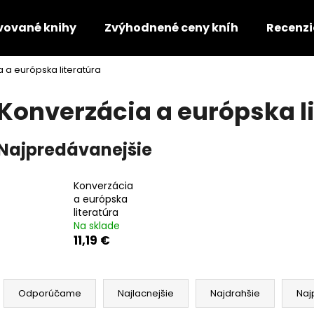
vované knihy
Zvýhodnené ceny kníh
Recenzi
 a európska literatúra
Čo potrebujete nájsť?
Konverzácia a európska l
HĽADAŤ
Najpredávanejšie
Konverzácia
Odporúčame
a európska
literatúra
Na sklade
11,19 €
R
a
Odporúčame
Najlacnejšie
Najdrahšie
Naj
d