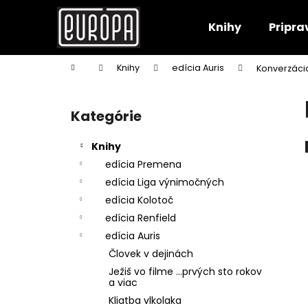
K
Prejsť
na
o
Knihy
Pripra
obsah
Späť
Späť
š
do
do
í
Domov
Knihy
edícia Auris
Konverzácia
k
obchodu
obchodu
B
o
Kategórie
Preskočiť
č
kategórie
n
Knihy
ý
edícia Premena
p
edícia Liga výnimočných
a
edícia Kolotoč
n
edícia Renfield
e
edícia Auris
l
Človek v dejinách
Ježiš vo filme ...prvých sto rokov
a viac
Kliatba vlkolaka