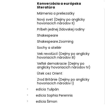
BIELY DOMINIKÁN
Konverzácia a európska
10,49 €
literatúra
Pôvodne:
14,99 €
Mámenia a preliezačky
Nový svet (Dejiny po anglicky
hovoriacich národov II)
Príbeh jednej židovskej rodiny
Shakespeare
Shakespeare.Zooming
Sochy a ateliér
Vek revolúcií (Dejiny po anglicky
hovoriacich národov III)
Veľké demokracie (Dejiny po
anglicky hovoriacich národov IV)
Útek cez Orient
Zrod Británie (Dejiny po anglicky
hovoriacich národov I)
edícia Tulipán
edícia Sophia Perennis
edícia Šimon