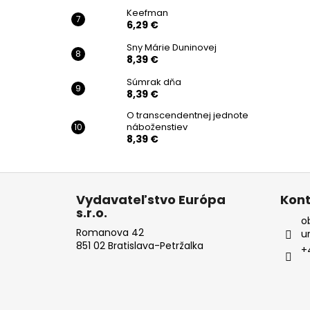
Keefman
6,29 €
Sny Márie Duninovej
8,39 €
Súmrak dňa
8,39 €
O transcendentnej jednote
náboženstiev
8,39 €
Z
á
Vydavateľstvo Európa
Kont
s.r.o.
p
o
ä
Romanova 42
u
851 02 Bratislava-Petržalka
t
+
i
e