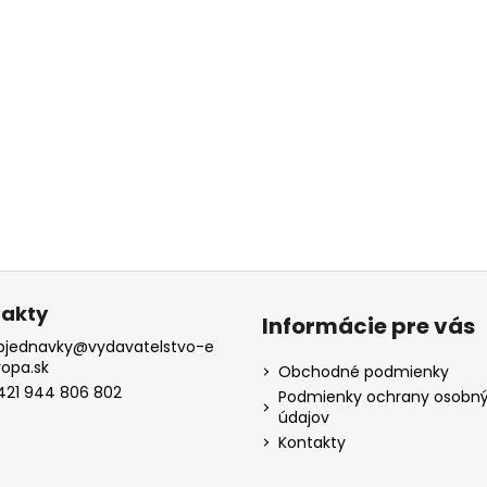
akty
Informácie pre vás
bjednavky
@
vydavatelstvo-e
ropa.sk
Obchodné podmienky
421 944 806 802
Podmienky ochrany osobn
údajov
Kontakty