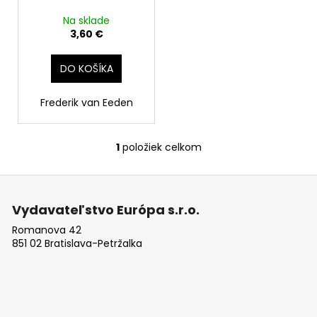
č
a
Na sklade
m
3,60 €
e
DO KOŠÍKA
DEMOKRATI
Frederik van Eeden
11,89
€
Pôvodne:
16,99
1
položiek celkom
O
€
v
Z
l
á
á
Vydavateľstvo Európa s.r.o.
d
p
a
Romanova 42
ä
851 02 Bratislava-Petržalka
c
t
i
i
e
e
p
r