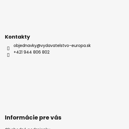
v
k
y
v
ý
p
Kontakty
i
objednavky
@
vydavatelstvo-europa.sk
s
+421 944 806 802
u
Informácie pre vás