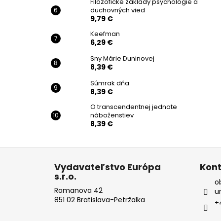
Filozofické základy psychológie a
duchovných vied
9,79 €
Keefman
6,29 €
Sny Márie Duninovej
8,39 €
Súmrak dňa
8,39 €
O transcendentnej jednote
náboženstiev
8,39 €
Z
á
Vydavateľstvo Európa
Kont
s.r.o.
p
o
ä
Romanova 42
u
851 02 Bratislava-Petržalka
t
+
i