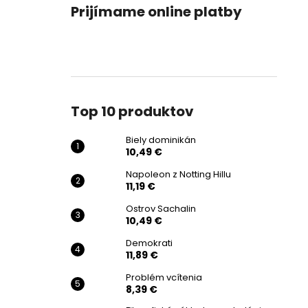
Prijímame online platby
Top 10 produktov
Biely dominikán
10,49 €
Napoleon z Notting Hillu
11,19 €
Ostrov Sachalin
10,49 €
Demokrati
11,89 €
Problém vcítenia
8,39 €