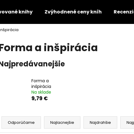
vované knihy
Zvýhodnené ceny kníh
Recenzi
inšpirácia
Čo potrebujete nájsť?
Forma a inšpirácia
HĽADAŤ
Najpredávanejšie
Odporúčame
Forma a
inšpirácia
Na sklade
9,79 €
R
a
Odporúčame
Najlacnejšie
Najdrahšie
Naj
d