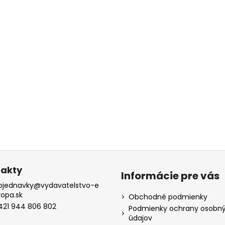
akty
Informácie pre vás
bjednavky
@
vydavatelstvo-e
ropa.sk
Obchodné podmienky
421 944 806 802
Podmienky ochrany osobn
údajov