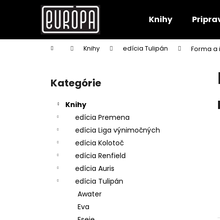
K
Prejsť
na
o
Knihy
Pripra
obsah
Späť
Späť
š
do
do
í
Domov
Knihy
edícia Tulipán
Forma a 
k
obchodu
obchodu
B
o
Kategórie
Preskočiť
č
kategórie
n
Knihy
ý
edícia Premena
p
edícia Liga výnimočných
a
edícia Kolotoč
n
edícia Renfield
e
edícia Auris
l
edícia Tulipán
Awater
Eva
Eseje