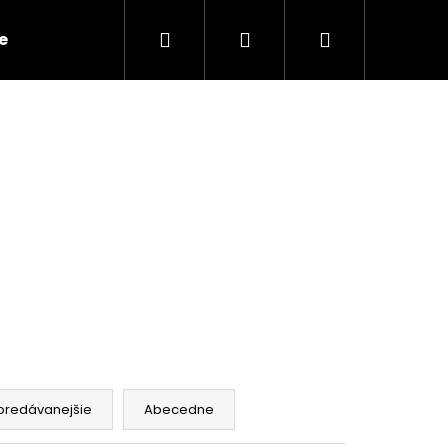
Hľadať
Prihlásenie
Nákupný
e
Kontakty
košík
Nasledujúce
predávanejšie
Abecedne