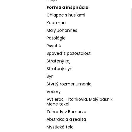
BIELY DOMINIKÁN
Forma a inšpirácia
10,49 €
Pôvodne:
14,99 €
Chlapec s husľami
Keefman
Malý Johannes
Patológie
Psyché
Spoveď z pozostalosti
Stratený raj
Stratený syn
Syr
Štvrtý rozmer umenia
Večery
Vyžierač, Titankovia, Malý básnik,
Mene tekel
Záhrady v Bomarze
Abstrakcia a realita
Mystické telo