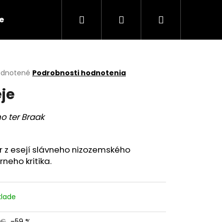
Hľadať
Prihlásenie
Nákupný
e
Kontakty
košík
erné
dnotené
Podrobnosti hodnotenia
tenie
eje
ktu
o ter Braak
ičiek.
 z esejí slávneho nizozemského
árneho kritika.
Nasledujúce
klade
 €
–59 %