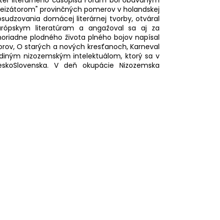
izátorom" provinčných pomerov v holandskej
osudzovania domácej literárnej tvorby, otváral
rópskym literatúram a angažoval sa aj za
oriadne plodného života plného bojov napísal
astorov, O starých a nových kresťanoch, Karneval
ediným nizozemským intelektuálom, ktorý sa v
ČeskoSlovenska. V deň okupácie Nizozemska