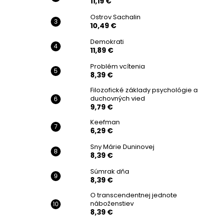
11,19 €
Ostrov Sachalin
10,49 €
Demokrati
11,89 €
Problém vcítenia
8,39 €
Filozofické základy psychológie a
duchovných vied
9,79 €
Keefman
6,29 €
Sny Márie Duninovej
8,39 €
Súmrak dňa
8,39 €
O transcendentnej jednote
náboženstiev
8,39 €