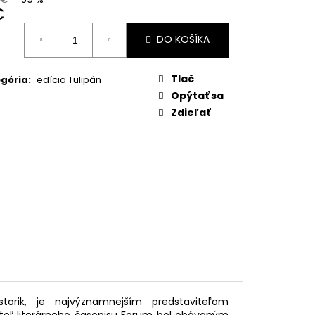
IN
€
otková
 €
DO KOŠÍKA
:
Tlač
gória
:
edícia Tulipán
Opýtať sa
Zdieľať
orik, je najvýznamnejším predstaviteľom
adateľ literárneho časopisu Forum bol obávaným