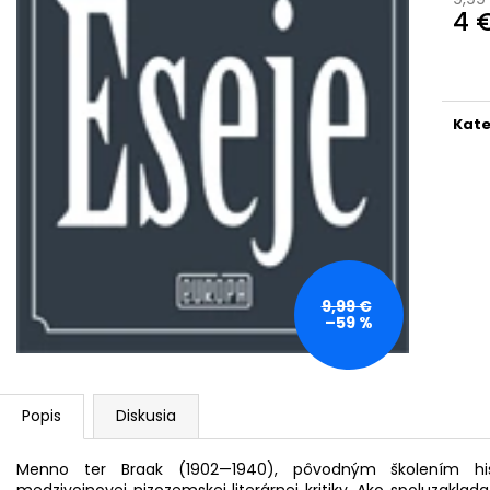
NAPOLEON Z NOTTING HILLU
OSTROV SACHAL
4 
11,19 €
10,49 €
Jedn
Pôvodne:
15,99 €
Pôvodne:
14,99
cena
Kate
9,99 €
–59 %
Popis
Diskusia
Menno ter Braak (1902—1940), pôvodným školením hist
medzivojnovej nizozemskej literárnej kritiky. Ako spoluzakl