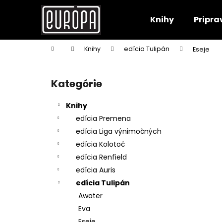
K
Prejsť
na
o
Knihy
Pripra
obsah
Späť
Späť
š
do
do
í
Domov
Knihy
edícia Tulipán
Eseje
k
obchodu
obchodu
B
o
Kategórie
Preskočiť
č
kategórie
n
Knihy
ý
edícia Premena
p
edícia Liga výnimočných
a
edícia Kolotoč
n
edícia Renfield
e
edícia Auris
l
edícia Tulipán
Awater
Eva
Eseje