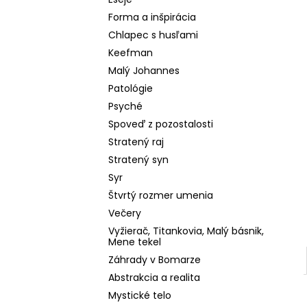
BIELY DOMINIKÁN
Forma a inšpirácia
10,49 €
Pôvodne:
14,99 €
Chlapec s husľami
Keefman
Malý Johannes
Patológie
Psyché
Spoveď z pozostalosti
Stratený raj
Stratený syn
Syr
Štvrtý rozmer umenia
Večery
Vyžierač, Titankovia, Malý básnik,
Mene tekel
Záhrady v Bomarze
Abstrakcia a realita
Mystické telo