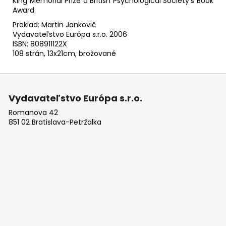
King Memorial Prize a British Psychological Society's Book
Award.
Preklad: Martin Jankovič
Vydavateľstvo Európa s.r.o. 2006
ISBN: 808911122X
108 strán, 13x21cm, brožované
Z
á
Vydavateľstvo Európa s.r.o.
p
Romanova 42
ä
851 02 Bratislava-Petržalka
t
i
e