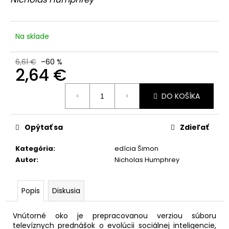
č
z
a
5
hviezdičiek.
m
e
Na sklade
6,61 €
–60 %
PROBLÉM
2,64 €
VCÍTENIA
8,39
Jednotková
€
DO KOŠÍKA
cena:
Pôvodne:
11,99
€
Opýtať sa
Zdieľať
Kategória
:
edícia Šimon
Autor
:
Nicholas Humphrey
Popis
Diskusia
Vnútorné oko je prepracovanou verziou súboru
televíznych prednášok o evolúcii sociálnej inteligencie,