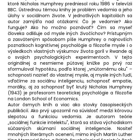
ktoré Nicholas Humphrey predniesol roku 1986 v televízii
BBC. Ústrednou témou knihy je problém vedomia a jeho
úlohy v sociálnom živote. V jednotlivých kapitolách sa
autor zamýšľa nad otázkami: Čo je vedomie? Ako
funguje? Ako ho možno poznávať? Čím sa myseľ
človeka odlišuje od mysle iných živočíchov? Prístupným
a zasväteným spôsobom píše Humphrey o najnovších
poznatkoch kognitívnej psychológie a filozofie mysle i o
výsledkoch vlastných výskumov života goríl v Rwande aj
o svojich psychologických experimentoch. V tejto
originálnej a nesmierne pútavej knižke po prvý raz
sformuloval hypotézu, podľa ktorej „vnútornému oku" –
schopnosti nazrieť do vlastnej mysle, aj mysle iných ľudí,
vďačíme za sociálnu inteligenciu, schopnosť empatie,
morálky, aj za schopnosť byť krutý Nicholas Humphrey
(1943) je profesorom teoretickej psychológie a filozofie
na London School of Economics.
Autor ôsmych kníh a viac ako stovky časopiseckých
publikácií. Ako prvý upozornil na súvislosť medzi kôrovou
slepotou a funkciou vedomia. Je autorom teórie
„sociálnej funkcie intelektu", ktorá sa stáva východiskom
súčasných skúmaní sociálnej inteligencie. Nositeľ
mnohých literárnych ocenení, mimo iných Martin Luther