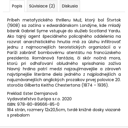
č
Popis
Súvisiace (2)
Diskusia
a
m
e
Príbeh metafyzického thrilleru Muž, ktorý bol Štvrtok
(1908) sa začína v edwardiánskom Londýne, kde mladý
básnik Gabriel Syme vstupuje do služieb Scotland Yardu.
DEMOKRATI
Ako tajný agent špeciálneho policajného oddelenia na
rozvrat anarchistického hnutia má za úlohu infiltrovať
11,89
jednu z najmocnejších teroristických organizácií a v
€
Paríži zabrániť bombovému atentátu na francúzskeho
Pôvodne:
prezidenta. Románová fantázia, či skôr nočná mora,
16,99
€
ktorú pri odhaľovaní obludného sprisahania zažíva
hlavný hrdina patrí medzi najzaujímavejšie a zároveň
najvtipnejšie literárne diela jedného z najplodnejších a
najuznávanejších anglických prozaikov prvej polovice 20.
storočia Gilberta Keitha Chestertona (1874 – 1936).
Preklad: Ester Demjanová
Vydavateľstvo Európa s.r.o. 2020
ISBN: 978-80-89666-85-0
184 strán, rozmery 12x20,5cm, tvrdé knižné dosky viazané
s prebalom