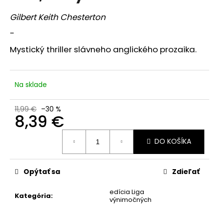
je
á
5,0
Gilbert Keith Chesterton
z
j
5
-
s
hviezdičiek.
ť
Mystický thriller slávneho anglického prozaika.
?
Na sklade
11,99 €
–30 %
HĽADAŤ
8,39 €
Jednotková
DO KOŠÍKA
cena:
O
d
Opýtať sa
Zdieľať
p
o
edícia Liga
Kategória
:
r
výnimočných
ú