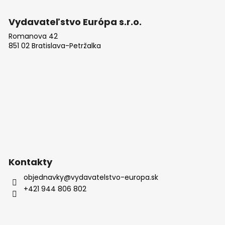
Z
á
Vydavateľstvo Európa s.r.o.
p
Romanova 42
ä
851 02 Bratislava-Petržalka
t
i
e
Kontakty
objednavky
@
vydavatelstvo-europa.sk
+421 944 806 802