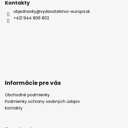
p
Kontakty
i
objednavky
@
vydavatelstvo-europa.sk
s
+421 944 806 802
u
Informácie pre vás
Obchodné podmienky
Podmienky ochrany osobných údajov
Kontakty