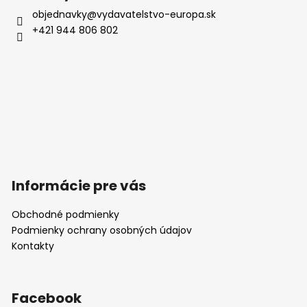
i
objednavky
@
vydavatelstvo-europa.sk
s
+421 944 806 802
u
Informácie pre vás
Obchodné podmienky
Podmienky ochrany osobných údajov
Kontakty
Facebook