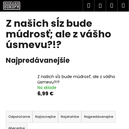
K
Prejsť
Hľadať
Náku
M
Prihlásen
na
o
obsah
Späť
Späť
košík
š
Z našich sĺz bude
í
Č
múdrosť; ale z vášho
k
o
úsmevu?!?
p
o
Najpredávanejšie
t
r
e
Z našich sĺz bude múdrosť; ale z vášho
b
úsmevu?!?
Na sklade
u
6,99 €
j
e
R
t
a
Odporúčame
Najlacnejšie
Najdrahšie
Najpredávanejšie
e
d
n
Abecedne