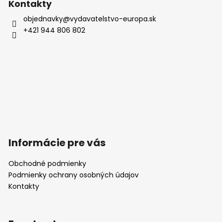
p
Kontakty
i
objednavky
@
vydavatelstvo-europa.sk
s
+421 944 806 802
u
Informácie pre vás
Obchodné podmienky
Podmienky ochrany osobných údajov
Kontakty