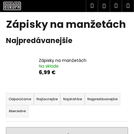
K
Prejsť
Hľadať
Náku
M
Prihlásen
na
o
obsah
Späť
Späť
košík
š
Zápisky na manžetách
í
Č
k
Najpredávanejšie
o
p
o
Zápisky na manžetách
t
Na sklade
r
6,99 €
e
b
R
u
a
Odporúčame
Najlacnejšie
Najdrahšie
Najpredávanejšie
j
d
e
Abecedne
e
t
n
e
i
n