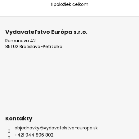
č
1
položiek celkom
O
a
v
m
Z
l
e
á
á
Vydavateľstvo Európa s.r.o.
d
p
KEEFMAN
a
Romanova 42
ä
851 02 Bratislava-Petržalka
c
6,29
t
€
i
Pôvodne:
i
e
8,99
e
p
€
r
v
k
y
v
ý
p
Kontakty
i
objednavky
@
vydavatelstvo-europa.sk
s
+421 944 806 802
u