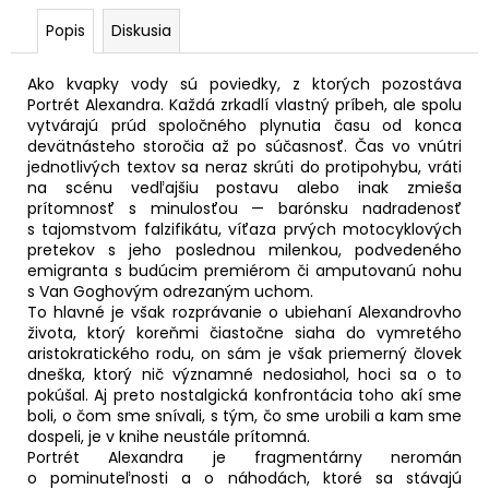
č
a
Popis
Diskusia
m
e
Ako kvapky vody sú poviedky, z ktorých pozostáva
Portrét Alexandra. Každá zrkadlí vlastný príbeh, ale spolu
vytvárajú prúd spoločného plynutia času od konca
NAPOLEON
devätnásteho storočia až po súčasnosť. Čas vo vnútri
Z NOTTING
jednotlivých textov sa neraz skrúti do protipohybu, vráti
HILLU
na scénu vedľajšiu postavu alebo inak zmieša
11,19
prítomnosť s minulosťou — barónsku nadradenosť
€
s tajomstvom falzifikátu, víťaza prvých motocyklových
Pôvodne:
pretekov s jeho poslednou milenkou, podvedeného
15,99
emigranta s budúcim premiérom či amputovanú nohu
€
s Van Goghovým odrezaným uchom.
To hlavné je však rozprávanie o ubiehaní Alexandrovho
života, ktorý koreňmi čiastočne siaha do vymretého
aristokratického rodu, on sám je však priemerný človek
dneška, ktorý nič významné nedosiahol, hoci sa o to
pokúšal. Aj preto nostalgická konfrontácia toho akí sme
boli, o čom sme snívali, s tým, čo sme urobili a kam sme
dospeli, je v knihe neustále prítomná.
Portrét Alexandra je fragmentárny neromán
o pominuteľnosti a o náhodách, ktoré sa stávajú