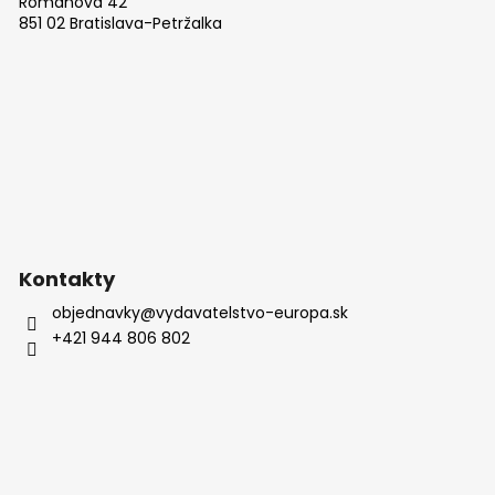
Romanova 42
ä
851 02 Bratislava-Petržalka
t
i
e
Kontakty
objednavky
@
vydavatelstvo-europa.sk
+421 944 806 802