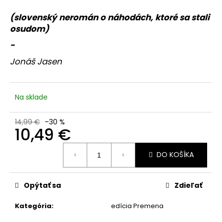
je
á
0,0
(slovenský neromán o náhodách, ktoré sa stali
z
j
osudom)
5
s
hviezdičiek.
-
ť
Jonáš Jasen
?
Na sklade
HĽADAŤ
14,99 €
–30 %
10,49 €
Jednotková
DO KOŠÍKA
cena:
O
d
p
Opýtať sa
Zdieľať
o
r
Kategória
:
edícia Premena
ú