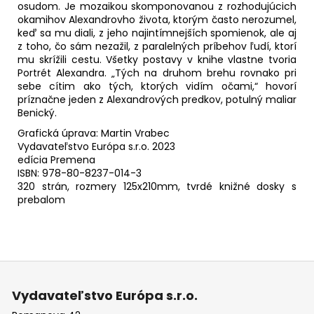
osudom. Je mozaikou skomponovanou z rozhodujúcich
okamihov Alexandrovho života, ktorým často nerozumel,
keď sa mu diali, z jeho najintímnejších spomienok, ale aj
z toho, čo sám nezažil, z paralelných príbehov ľudí, ktorí
mu skrížili cestu. Všetky postavy v knihe vlastne tvoria
Portrét Alexandra. „Tých na druhom brehu rovnako pri
sebe cítim ako tých, ktorých vidím očami,“ hovorí
príznačne jeden z Alexandrových predkov, potulný maliar
Benický.
Grafická úprava: Martin Vrabec
Vydavateľstvo Európa s.r.o. 2023
edícia Premena
ISBN: 978-80-8237-014-3
320 strán, rozmery 125x210mm, tvrdé knižné dosky s
prebalom
Z
á
Vydavateľstvo Európa s.r.o.
p