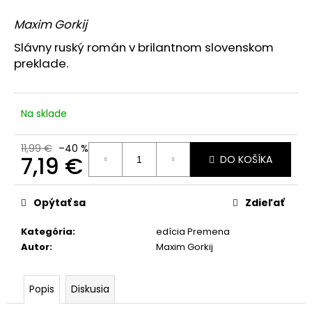
je
á
5,0
Maxim Gorkij
z
j
5
Slávny ruský román v brilantnom slovenskom
s
hviezdičiek.
preklade.
ť
?
Na sklade
11,99 €
–40 %
7,19 €
DO KOŠÍKA
HĽADAŤ
Jednotková
cena:
Opýtať sa
Zdieľať
O
Kategória
:
edícia Premena
d
Autor
:
Maxim Gorkij
p
o
r
Popis
Diskusia
ú