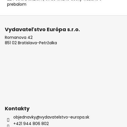
prebalom
Z
á
Vydavateľstvo Európa s.r.o.
p
Romanova 42
ä
851 02 Bratislava-Petržalka
t
i
e
Kontakty
objednavky
@
vydavatelstvo-europa.sk
+421 944 806 802