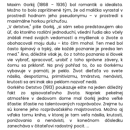
č
Maxim Gorkij (1868 – 1936) bol romantik a idealista.
a
Možno to bolo zapríčinené tým, že od malička vyrastal v
m
prostredí hodnom jeho pseudonymu – v prostredí s
e
maximálne horkou príchuťou.
„V detstve," píše Gorkij, „si sám seba predstavujem ako
úľ, do ktorého rozliční jednoduchí, všední ľudia ako včely
PROBLÉM
znášali med svojich vedomostí a myšlienok o živote a
VCÍTENIA
obohacovali moju dušu – kto čím mohol. Ten med bol
často špinavý a trpký, ale každé poznanie je predsa len
8,39
med." Áno, dôležité však je, čo z tohto poznania si človek
€
Pôvodne:
vie vybrať, spracovať, urobiť z toho správne závery, k
11,99
čomu sa prikloniť. Na prvý pohľad to, čo sa Gorkému
€
vybavuje v pamäti, je peklo. Život dieťaťa vo svete
násilia, despotizmu, primitivizmu, tmárstva, nenávisti,
krutosti sa ani inak ako peklom nazvať nedá.
Gorkého Detstvo (1913) poukazuje ešte na jeden dôležitý
fakt zo spisovateľovho života. Napriek pekelnej
atmosfére v dedovom dome mal Gorkij jedno veľké
šťastie: šťastie na talentovaných rozprávačov. Zrejme tu
sú korene jeho rozprávačského majstrovstva. Možno aj
vďaka tomu kniha, v ktorej je tam veľa násilia, krutosti,
ponižovania a nenávisti, v konečnom dôsledku
zanecháva v čitateľovi radostný pocit. ...