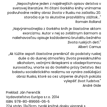
„Nepochybne jeden z najsilnejších opisov detstva v
svetovej literatúre. Pri čítaní Gorkého knihy vnímame
podivuhodne reálny obraz života v Rusku na začiatku 20.
storočia a je to skutočne prazvláštny zážitok..."
Romain Rolland
„Najvýnimočnejšia z Gorkého kníh je čiastočne aktom
exorcizmu. Autor v nej so zvláštnym šarmom a
naliehavosťou opisuje každodennú brutalitu bežného
života ruských detí."
Albert Camus
„Ak túžite aspoň čiastočne preniknúť do podstaty ruskej
duše a do dusnej atmosféry života presiaknutého
alkoholom, večnými škriepkami a všadeprítomnou
surovosťou, vnorte sa do Gorkého prózy Detstvo. Bez
balastu socialistického realizmu sa vynára zadúšajúci
obraz Ruska, ktoré sa cez utrpenie druhých pokúša
vylepšiť život ľudstva."
André Gide
Preklad: Ján Ferenčík
Vydavateľstvo Európa s.r.o. 2014
ISBN: 978-80-89666-06-5
224 strán, 13x21cm, tvrdé knižné dosky viazané s