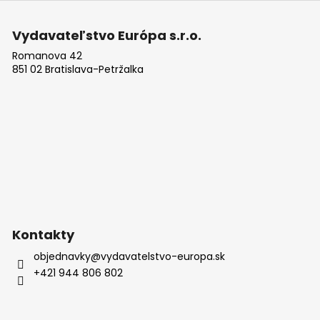
Z
á
Vydavateľstvo Európa s.r.o.
p
Romanova 42
ä
851 02 Bratislava-Petržalka
t
i
e
Kontakty
objednavky
@
vydavatelstvo-europa.sk
+421 944 806 802