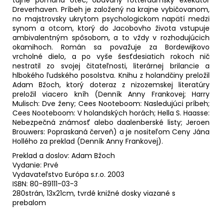
tajne pomáha otec, obávaný rotterdamský exekútor
Dreverhaven. Príbeh je založený na krajne vybičovanom,
no majstrovsky ukrytom psychologickom napätí medzi
synom a otcom, ktorý do Jacobovho života vstupuje
ambivalentným spôsobom, a to vždy v rozhodujúcich
okamihoch. Román sa považuje za Bordewijkovo
vrcholné dielo, a po vyše šesťdesiatich rokoch nič
nestratil zo svojej čitateľnosti, literárnej brilancie a
hlbokého ľudského posolstva. Knihu z holandčiny preložil
Adam Bžoch, ktorý doteraz z nizozemskej literatúry
preložil viacero kníh (Denník Anny Frankovej; Harry
Mulisch: Dve ženy; Cees Nooteboom: Nasledujúci príbeh;
Cees Nooteboom: V holandských horách; Hella S. Haasse:
Nebezpečná známosť alebo daalenberské listy; Jeroen
Brouwers: Popraskaná červeň) a je nositeľom Ceny Jána
Hollého za preklad (Denník Anny Frankovej).
Preklad a doslov: Adam Bžoch
Vydanie: Prvé
Vydavateľstvo Európa s.r.o. 2003
ISBN: 80-89111-03-3
280strán, 13x21cm, tvrdé knižné dosky viazané s
prebalom