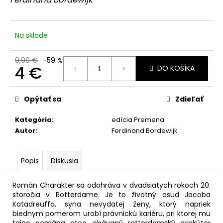
č
z
a
5
hviezdičiek.
m
e
Na sklade
9,99 €
–59 %
PROBLÉM
4 €
DO KOŠÍKA
VCÍTENIA
8,39
Jednotková
€
cena:
Opýtať sa
Zdieľať
Pôvodne:
11,99
€
Kategória
:
edícia Premena
Autor
:
Ferdinand Bordewijk
Popis
Diskusia
Román Charakter sa odohráva v dvadsiatych rokoch 20.
storočia v Rotterdame. Je to životný osud Jacoba
Katadreuffa, syna nevydatej ženy, ktorý napriek
biednym pomerom urobí právnickú kariéru, pri ktorej mu