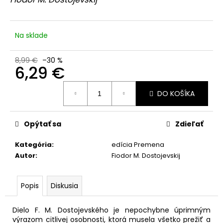
č
z
a
5
hviezdičiek.
m
e
Na sklade
8,99 €
–30 %
BIELY
6,29 €
DOMINIKÁN
10,49
Jednotková
€
DO KOŠÍKA
cena:
Pôvodne:
14,99
€
Opýtať sa
Zdieľať
Kategória
:
edícia Premena
Autor
:
Fiodor M. Dostojevskij
Popis
Diskusia
Dielo F. M. Dostojevského je nepochybne úprimným
výrazom citlivej osobnosti, ktorá musela všetko prežiť a