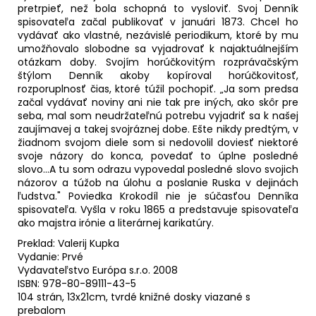
pretrpieť, než bola schopná to vysloviť. Svoj Denník
spisovateľa začal publikovať v januári 1873. Chcel ho
vydávať ako vlastné, nezávislé periodikum, ktoré by mu
umožňovalo slobodne sa vyjadrovať k najaktuálnejším
otázkam doby. Svojím horúčkovitým rozprávačským
štýlom Denník akoby kopíroval horúčkovitosť,
rozporuplnosť čias, ktoré túžil pochopiť. „Ja som predsa
začal vydávať noviny ani nie tak pre iných, ako skôr pre
seba, mal som neudržateľnú potrebu vyjadriť sa k našej
zaujímavej a takej svojráznej dobe. Ešte nikdy predtým, v
žiadnom svojom diele som si nedovolil doviesť niektoré
svoje názory do konca, povedať to úplne posledné
slovo...A tu som odrazu vypovedal posledné slovo svojich
názorov a túžob na úlohu a poslanie Ruska v dejinách
ľudstva." Poviedka Krokodíl nie je súčasťou Denníka
spisovateľa. Vyšla v roku 1865 a predstavuje spisovateľa
ako majstra irónie a literárnej karikatúry.
Preklad: Valerij Kupka
Vydanie: Prvé
Vydavateľstvo Európa s.r.o. 2008
ISBN: 978-80-89111-43-5
104 strán, 13x21cm, tvrdé knižné dosky viazané s
prebalom