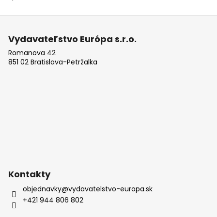
Z
á
Vydavateľstvo Európa s.r.o.
p
Romanova 42
ä
851 02 Bratislava-Petržalka
t
i
e
Kontakty
objednavky
@
vydavatelstvo-europa.sk
+421 944 806 802